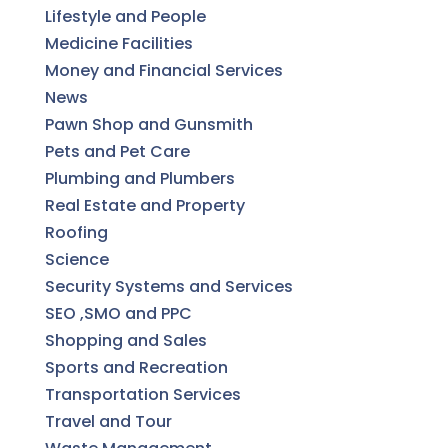
Lifestyle and People
Medicine Facilities
Money and Financial Services
News
Pawn Shop and Gunsmith
Pets and Pet Care
Plumbing and Plumbers
Real Estate and Property
Roofing
Science
Security Systems and Services
SEO ,SMO and PPC
Shopping and Sales
Sports and Recreation
Transportation Services
Travel and Tour