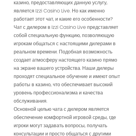
казино, предоставляющих данную услугу,
является Izzi Casino Live. Но как именно
работает этот чат, и какие его особенности?
Чат с дилером в Izzi Casino Live представляет
собой специальную функцию, позволяющую
игрокам общаться с настоящими дилерами в
реальном времени. Подобная возможность
создает атмосферу настоящего казино прямо
на экране вашего устройства. Наши дилеры
проходят специальное обучение и имеют опыт
работы в казино, что обеспечивает высокий
уровень профессионализма и качества
обслуживания.
Основной целью чата с дилером является
обеспечение комфортной игровой среды, где
игроки могут задавать вопросы, получать
консультации и просто общаться с другими