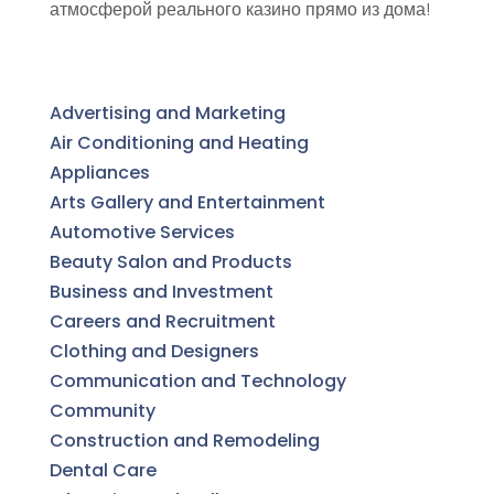
атмосферой реального казино прямо из дома!
Advertising and Marketing
Air Conditioning and Heating
Appliances
Arts Gallery and Entertainment
Automotive Services
Beauty Salon and Products
Business and Investment
Careers and Recruitment
Clothing and Designers
Communication and Technology
Community
Construction and Remodeling
Dental Care