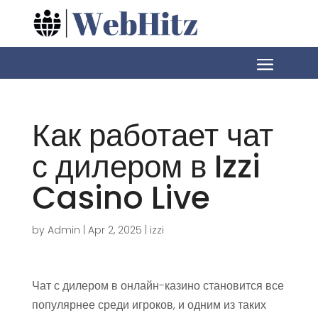
Как работает чат
с дилером в Izzi
Casino Live
by
Admin
|
Apr 2, 2025
|
izzi
Чат с дилером в онлайн-казино становится все
популярнее среди игроков, и одним из таких