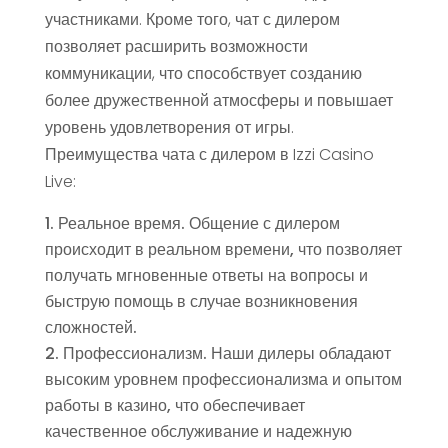
участниками. Кроме того, чат с дилером
позволяет расширить возможности
коммуникации, что способствует созданию
более дружественной атмосферы и повышает
уровень удовлетворения от игры.
Преимущества чата с дилером в Izzi Casino
Live:
Реальное время. Общение с дилером
происходит в реальном времени, что позволяет
получать мгновенные ответы на вопросы и
быструю помощь в случае возникновения
сложностей.
Профессионализм. Наши дилеры обладают
высоким уровнем профессионализма и опытом
работы в казино, что обеспечивает
качественное обслуживание и надежную