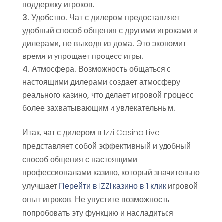
поддержку игроков.
Удобство. Чат с дилером предоставляет
удобный способ общения с другими игроками и
дилерами, не выходя из дома. Это экономит
время и упрощает процесс игры.
Атмосфера. Возможность общаться с
настоящими дилерами создает атмосферу
реального казино, что делает игровой процесс
более захватывающим и увлекательным.
Итак, чат с дилером в Izzi Casino Live
представляет собой эффективный и удобный
способ общения с настоящими
профессионалами казино, который значительно
улучшает
Перейти в IZZI казино в 1 клик
игровой
опыт игроков. Не упустите возможность
попробовать эту функцию и насладиться